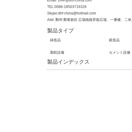
Email: DHF@dhf-china.com
TEL:0086-18503716326
Skype:dhf-china@hotmail.com
Add: 鄭州 鄭東新区 広場南路昇龍広場、一番楼、二単
製品タイプ
鋳造品
鍛造品
製鉄設備
セメント設備
製品インデックス