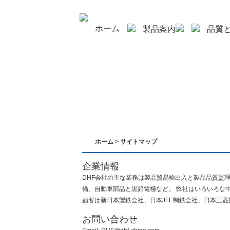
ホーム
製品案内
品質
お問い合わせ
ホーム
> サイトマップ
企業情報
DHF会社の主な業務は製品貿易輸出入と製品品質監
備、自動車部品と黒鉛電極など。 弊社はいろいろな
顧客は新日本製鉄会社、日本JFE制鉄会社、日本三
お問い合わせ