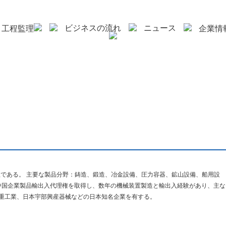
ビジネスの流れ
ニュース
と工程監理
企業情
理である。 主要な製品分野：鋳造、鍛造、冶金設備、圧力容器、鉱山設備、船用設
中国企業製品輸出入代理権を取得し、数年の機械装置製造と輸出入経験があり、主な
菱重工業、日本宇部興産器械などの日本知名企業を有する。